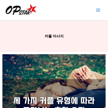
콘
텐
츠
로
건
너
커플 마사지
뛰
기