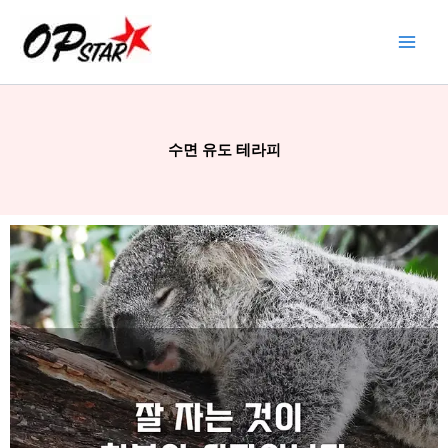
콘
텐
츠
로
건
너
수면 유도 테라피
뛰
기