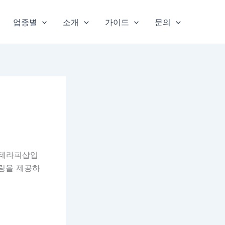
업종별
소개
가이드
문의
 테라피샵입
힐링을 제공하