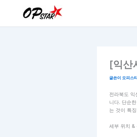
콘
텐
츠
로
건
너
뛰
기
[익산
글쓴이
오피스
전라북도 익
니다. 단순
는 것이 특징
세부 위치 &